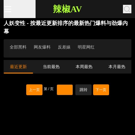
辣椒AV
人妖变性 - 按最近更新排序的最新热门爆料与劲爆内
幕
全部黑料
网友爆料
反差婊
明星网红
最近更新
当前最热
本周最热
本月最热
第
/
页
跳转
上一页
下一页